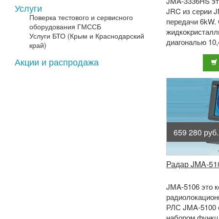
JMA-3336HS эт
Услуги
JRC из серии 
Поверка тестового и сервисного
передачи 6kW.
оборудования ГМССБ
жидкокристалл
Услуги БТО (Крым и Краснодарский
диагональю 10,
край)
подсветкой и и
Акции и распродажа
современные те
659 280 руб.
Радар JMA-510
JMA-5106 это 
радиолокационн
РЛС JMA-5100 
набором функ