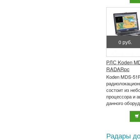
0 руб.
РЛС Koden M
RADARpc
Koden MDS-51R
радиолокационн
состоит из неб
процессора и 
данного оборуд
том, что РЛС 
работает через 
Радары до