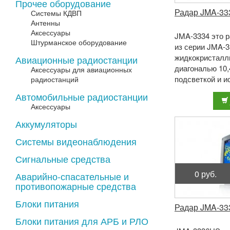
Прочее оборудование
Радар JMA-33
Системы КДВП
Антенны
Аксессуары
JMA-3334 это р
Штурманское оборудование
из серии JMA-3
жидкокристалл
Авиационные радиостанции
диагональю 10,
Аксессуары для авиационных
подсветкой и и
радиостанций
современные т
Автомобильные радиостанции
цифрового ...
Аксессуары
Аккумуляторы
Системы видеонаблюдения
Сигнальные средства
0 руб.
Аварийно-спасательные и
противопожарные средства
Блоки питания
Радар JMA-3
Блоки питания для АРБ и РЛО