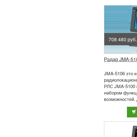
708 480 руб.
Радар JMA-510
JMA-5106 это 
радиолокационн
РЛС JMA-5100 
набором функ
возможностей.
выходную мощн
на частоте 9410