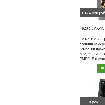
1 474 080 руб
Радар JMA-53
JMA-5312-6 — 
станция из сер
компании-прои
Модель имеет 
РМРС. В компл
5312-6 входит 
и ди ...
0 руб.