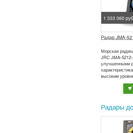
1 333 360 руб
Радар JMA-52
Морская радио
JRC JMA-5212-
улучшенными 
характеристика
высоким уровн
и скорости ото
больших дис ...
Радары до