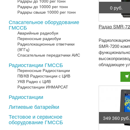
Радары до 1000 рег тонн
Радары до 10000 рег тонн
0 руб.
Радары свыше 10000 рег тонн
Спасательное оборудование
Радар SMR-7
ГМССБ
Аварийные радиобуи
Переносные радиобуи
Радиолокацион
Радиолокационные ответчики
SMR-7200 комп
(9ГГц)
функциональн
Спасательные передатчики АИС
высокопроизво
Радиостанции ГМССБ
обладающее у
Переносные Радиостанции
способностью 
ПВ/КВ Радиостанции с ЦИВ
цели с коротки
УКВ Радио с ЦИВ
...
Радиостанции ИНМАРСАТ
Радиостанции
Литиевые батарейки
Тестовое и сервисное
349 360 руб.
оборудование ГМССБ