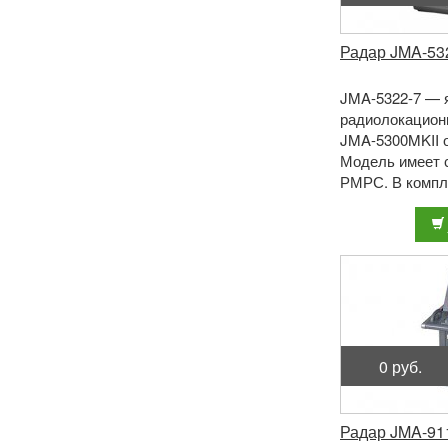
Радар JMA-53
JMA-5322-7 — 
радиолокационн
JMA-5300MKII 
Модель имеет 
РМРС. В компл
5322-7 входит 
дисплей ...
0 руб.
Радар JMA-91