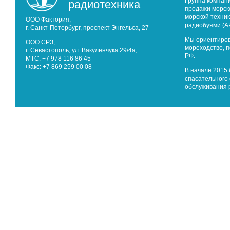
радиотехника
Группа компан
продажи морск
морской техник
ООО Фактория,
радиобуями (А
г. Санкт-Петербург, проспект Энгельса, 27
Мы ориентиров
ООО СРЗ,
мореходство, 
г. Севастополь, ул. Вакуленчука 29/4а,
РФ.
МТС: +7 978 116 86 45
Факс: +7 869 259 00 08
В начале 2015 
спасательного 
обслуживания 