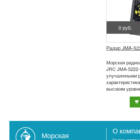
0 руб.
Радар JMA-52
Морская радио
JRC JMA-5222-
улучшенными 
характеристика
высоким уровн
и скорости ото
больших дис ...
О компа
Морская