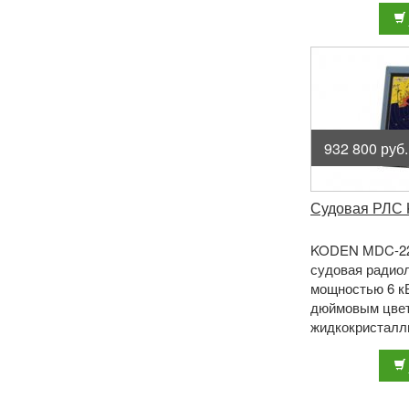
типа. ...
932 800 руб.
Судовая РЛС
KODEN MDC-22
судовая радио
мощностью 6 кВ
дюймовым цве
жидкокристалл
и 4-х или 6-ти
открытого типа. 