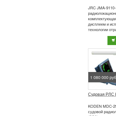
JRC JMA-9110-
радиолокацион
комплектующа
дисплеем и ис
технологии отр
обеспечивает 
надежность, эф
1 080 000 руб
Судовая РЛС
KODEN MDC-291
судовой радио