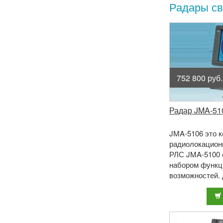
Радары св
752 800 руб.
Радар JMA-510
JMA-5106 это 
радиолокационн
РЛС JMA-5100 
набором функ
возможностей.
выходную мощн
на частоте 9410