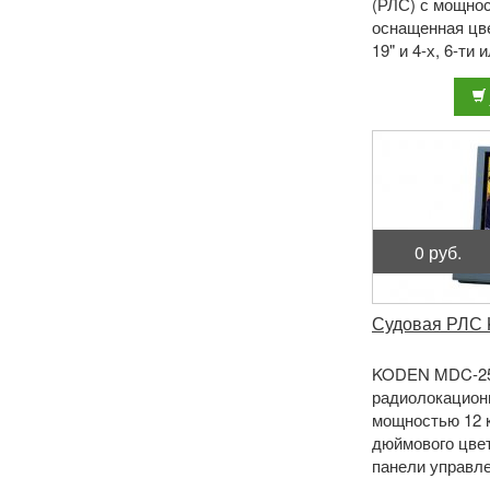
(РЛС) с мощнос
оснащенная цв
19" и 4-х, 6-ти
антенной откры
мод ...
0 руб.
Судовая РЛС
KODEN MDC-251
радиолокацион
мощностью 12 к
дюймового цве
панели управле
или 6-ти футов