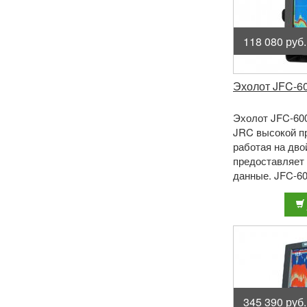
118 080 руб.
Эхолот JFC-6
Эхолот JFC-60
JRC высокой п
работая на дво
предоставляет
данные. JFC-6
LCD дисплеем 6
разрешением. 1 
345 390 руб.