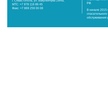
г. Севастополь, ул. Вакуленчука 29/4а,
РФ.
МТС: +7 978 116 86 45
Факс: +7 869 259 00 08
В начале 2015 
спасательного 
обслуживания 