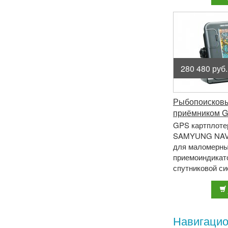
280 480 руб.
Рыбопоисковы
приёмником G
GPS картплоте
SAMYUNG NAVI
для маломерных
приемоиндикат
спутниковой с
выполнен из пр
водонепроницае
Навигацио