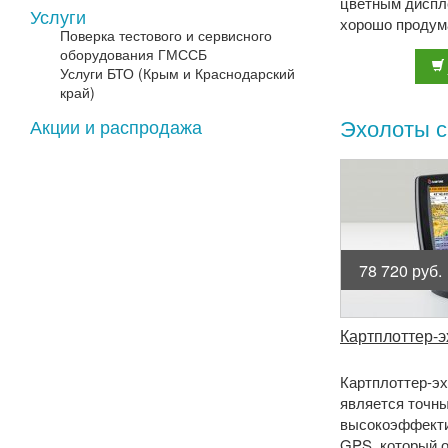
цветным диспле
Услуги
хорошо продум
Поверка тестового и сервисного
удобными кноп
оборудования ГМССБ
простым ин ...
Услуги БТО (Крым и Краснодарский
край)
Эхолоты 
Акции и распродажа
78 720 руб.
Картплоттер-
Картплоттер-эх
является точн
высокоэффект
GPS, который 