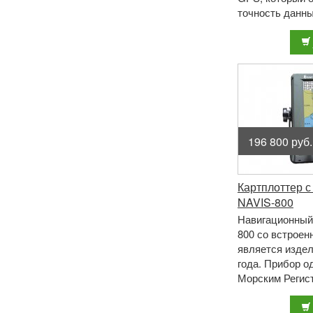
точность данны
также это эфф
рыбопоисковый 
196 800 руб.
Картплоттер 
NAVIS-800
Навигационный
800 со встрое
является изде
года. Прибор о
Морским Регис
Данный картпл
использова ...