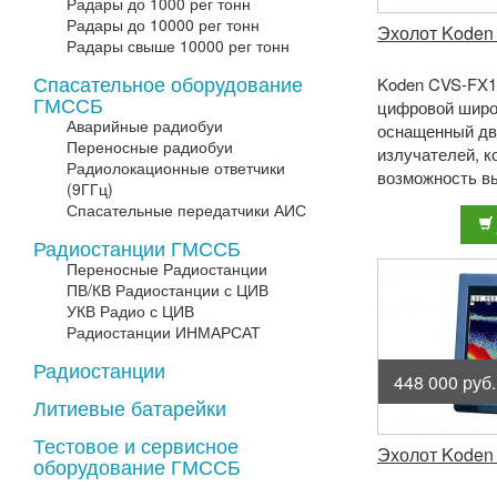
Радары до 1000 рег тонн
Радары до 10000 рег тонн
Эхолот Koden
Радары свыше 10000 рег тонн
Спасательное оборудование
Koden CVS-FX1
ГМССБ
цифровой широ
Аварийные радиобуи
оснащенный дв
Переносные радиобуи
излучателей, 
Радиолокационные ответчики
возможность вы
(9ГГц)
широком диапаз
Спасательные передатчики АИС
кГц д ...
Радиостанции ГМССБ
Переносные Радиостанции
ПВ/КВ Радиостанции с ЦИВ
УКВ Радио с ЦИВ
Радиостанции ИНМАРСАТ
Радиостанции
448 000 руб.
Литиевые батарейки
Тестовое и сервисное
Эхолот Koden
оборудование ГМССБ