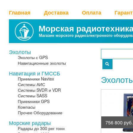
Главная
Доставка
Оплата
Гаран
Морская радиотехник
Магазин морского радиоэлектронного оборудов
Эхолоты
Эхолоты с GPS
Навигационные эхолоты
Навигация и ГМССБ
Эхолот
Приемники Navtex
Системы АИС
Системы SVDR и VDR
Системы SASS
Приемники GPS
Компасы
Прочее Оборудование
Морские радары
756 800 руб.
Радары до 300 рег тонн