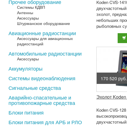
Прочее оборудование
Koden CVS-1410
Системы КДВП
двухчастотный
Антенны
эхолот, предн
Аксессуары
небольших про
Штурманское оборудование
рыболовных су
оснащена ярки
Авиационные радиостанции
дисплеем с диаг
Аксессуары для авиационных
радиостанций
Автомобильные радиостанции
Аксессуары
Аккумуляторы
Системы видеонаблюдения
170 520 руб.
Сигнальные средства
Аварийно-спасательные и
Эхолот Koden
противопожарные средства
Koden CVS-128
Блоки питания
высокопроизво
Блоки питания для АРБ и РЛО
двухчастотный