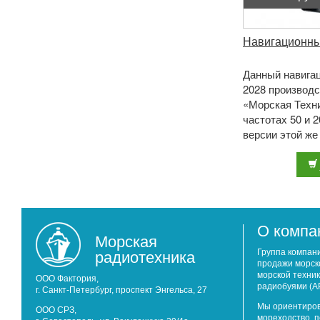
Навигационны
Данный навига
2028 производс
«Морская Техни
частотах 50 и 
версии этой же
которые работаю
О компа
Морская
радиотехника
Группа компан
продажи морск
морской техник
ООО Фактория,
радиобуями (А
г. Санкт-Петербург, проспект Энгельса, 27
Мы ориентиров
ООО СРЗ,
мореходство, 