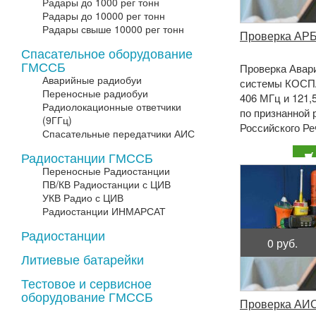
Радары до 1000 рег тонн
Радары до 10000 рег тонн
Радары свыше 10000 рег тонн
Проверка АР
Спасательное оборудование
ГМССБ
Проверка Авар
Аварийные радиобуи
системы КОСП
Переносные радиобуи
406 МГц и 121,
Радиолокационные ответчики
по признанной 
(9ГГц)
Российского Ре
Спасательные передатчики АИС
Российского Мо
Радиостанции ГМССБ
Переносные Радиостанции
ПВ/КВ Радиостанции с ЦИВ
УКВ Радио с ЦИВ
Радиостанции ИНМАРСАТ
Радиостанции
0 руб.
Литиевые батарейки
Тестовое и сервисное
оборудование ГМССБ
Проверка АИ