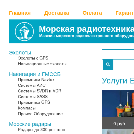
Главная
Доставка
Оплата
Гаран
Морская радиотехник
Магазин морского радиоэлектронного оборудов
Эхолоты
Эхолоты с GPS
Навигационные эхолоты
Навигация и ГМССБ
Услуги 
Приемники Navtex
Системы АИС
Системы SVDR и VDR
Системы SASS
Приемники GPS
Компасы
Прочее Оборудование
Морские радары
0 руб.
Радары до 300 рег тонн