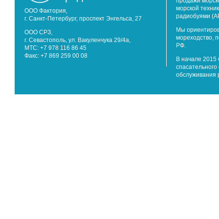
продажи морск
морской техник
ООО Фактория,
радиобуями (А
г. Санкт-Петербург, проспект Энгельса, 27
Мы ориентиров
ООО СРЗ,
мореходство, 
г. Севастополь, ул. Вакуленчука 29/4а,
РФ.
МТС: +7 978 116 86 45
Факс: +7 869 259 00 08
В начале 2015 
спасательного 
обслуживания 