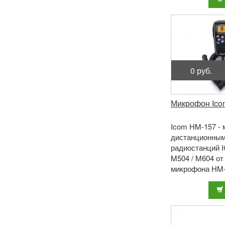
0 руб.
Микрофон Ico
Icom HM-157 - 
дистанционным
радиостанций I
M504 / M604 от
микрофона HM-1