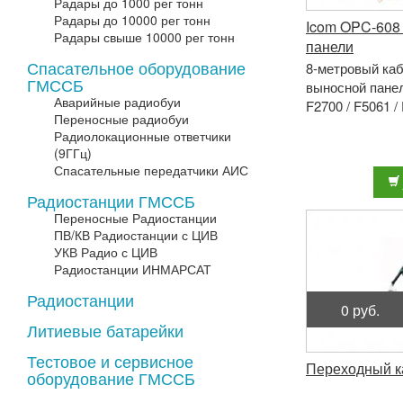
Радары до 1000 рег тонн
Радары до 10000 рег тонн
Icom OPC-608
Радары свыше 10000 рег тонн
панели
Спасательное оборудование
8-метровый каб
ГМССБ
выносной панел
Аварийные радиобуи
F2700 / F5061 / 
Переносные радиобуи
Радиолокационные ответчики
(9ГГц)
Спасательные передатчики АИС
Радиостанции ГМССБ
Переносные Радиостанции
ПВ/КВ Радиостанции с ЦИВ
УКВ Радио с ЦИВ
Радиостанции ИНМАРСАТ
Радиостанции
0 руб.
Литиевые батарейки
Тестовое и сервисное
Переходный к
оборудование ГМССБ