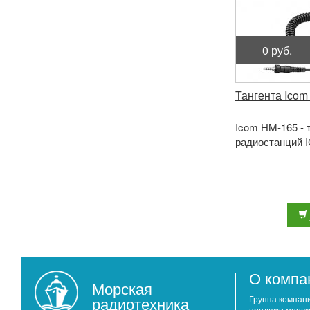
0 руб.
Тангента Icom
Icom HM-165 - 
радиостанций IC
О компа
Морская
радиотехника
Группа компан