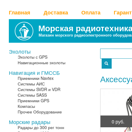
Главная
Доставка
Оплата
Гаран
Морская радиотехник
Магазин морского радиоэлектронного оборудов
Эхолоты
Эхолоты с GPS
Навигационные эхолоты
Навигация и ГМССБ
Аксесс
Приемники Navtex
Системы АИС
Системы SVDR и VDR
Системы SASS
Приемники GPS
Компасы
Прочее Оборудование
Морские радары
0 руб.
Радары до 300 рег тонн