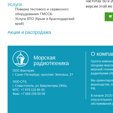
частотах 50 и 
Услуги
версии этой же
Поверка тестового и сервисного
которые работаю
оборудования ГМССБ
Услуги БТО (Крым и Краснодарский
край)
Акции и распродажа
О компа
Морская
радиотехника
Группа компан
продажи морск
морской техник
ООО Фактория,
радиобуями (А
г. Санкт-Петербург, проспект Энгельса, 27
Мы ориентиров
ООО СРЗ,
мореходство, 
г. Севастополь, ул. Вакуленчука 29/4а,
РФ.
МТС: +7 978 116 86 45
Факс: +7 869 259 00 08
В начале 2015 
спасательного 
обслуживания 