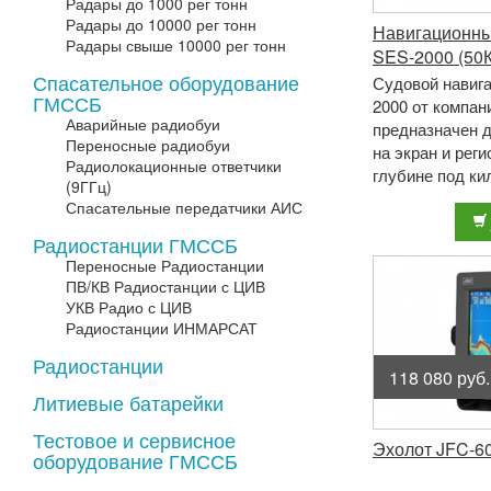
Радары до 1000 рег тонн
Радары до 10000 рег тонн
Навигационны
Радары свыше 10000 рег тонн
SES-2000 (50
Спасательное оборудование
Судовой навиг
ГМССБ
2000 от компа
Аварийные радиобуи
предназначен 
Переносные радиобуи
на экран и рег
Радиолокационные ответчики
глубине под ки
(9ГГц)
частоте 50КГц.
Спасательные передатчики АИС
оснащен 1 ...
Радиостанции ГМССБ
Переносные Радиостанции
ПВ/КВ Радиостанции с ЦИВ
УКВ Радио с ЦИВ
Радиостанции ИНМАРСАТ
Радиостанции
118 080 руб.
Литиевые батарейки
Тестовое и сервисное
Эхолот JFC-6
оборудование ГМССБ