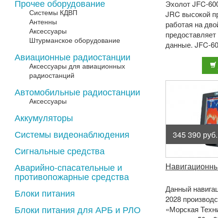
Прочее оборудование
Эхолот JFC-60
Системы КДВП
JRC высокой п
Антенны
работая на дво
Аксессуары
предоставляет
Штурманское оборудование
данные. JFC-6
LCD дисплеем 6
Авиационные радиостанции
разрешением. 1 
Аксессуары для авиационных
радиостанций
Автомобильные радиостанции
Аксессуары
Аккумуляторы
Системы видеонаблюдения
345 390 руб.
Сигнальные средства
Аварийно-спасательные и
Навигационны
противопожарные средства
Данный навига
Блоки питания
2028 производс
Блоки питания для АРБ и РЛО
«Морская Техни