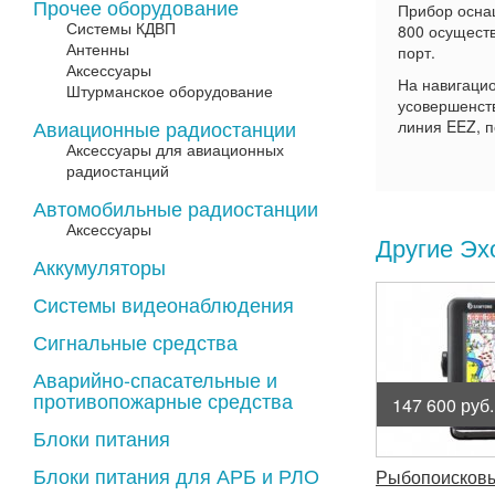
Прочее оборудование
Прибор оснащ
Системы КДВП
800 осуществ
Антенны
порт.
Аксессуары
На навигаци
Штурманское оборудование
усовершенств
Авиационные радиостанции
линия EEZ, п
Аксессуары для авиационных
радиостанций
Автомобильные радиостанции
Аксессуары
Другие Эх
Аккумуляторы
Системы видеонаблюдения
Сигнальные средства
Аварийно-спасательные и
противопожарные средства
147 600 руб.
Блоки питания
Блоки питания для АРБ и РЛО
Рыбопоисковы