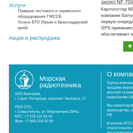
эхолот NF-700
Услуги
Картплоттер NF
Поверка тестового и сервисного
компании Samy
оборудования ГМССБ
первую очеред
Услуги БТО (Крым и Краснодарский
край)
GPS-приемнико
обеспечивает 
Акции и распродажа
точность позиц
картплоттер ...
О компа
Морская
радиотехника
Группа компан
продажи морск
морской техник
ООО Фактория,
радиобуями (А
г. Санкт-Петербург, проспект Энгельса, 27
Мы ориентиров
ООО СРЗ,
мореходство, 
г. Севастополь, ул. Вакуленчука 29/4а,
РФ.
МТС: +7 978 116 86 45
Факс: +7 869 259 00 08
В начале 2015 
спасательного 
обслуживания 