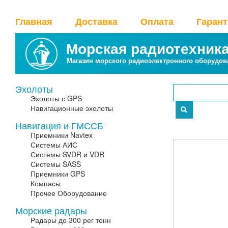
Главная
Доставка
Оплата
Гаран
Морская радиотехник
Магазин морского радиоэлектронного оборудов
Эхолоты
Эхолоты с GPS
Навигационные эхолоты
Навигация и ГМССБ
Приемники Navtex
Системы АИС
Системы SVDR и VDR
Системы SASS
Приемники GPS
Компасы
Прочее Оборудование
Морские радары
Радары до 300 рег тонн