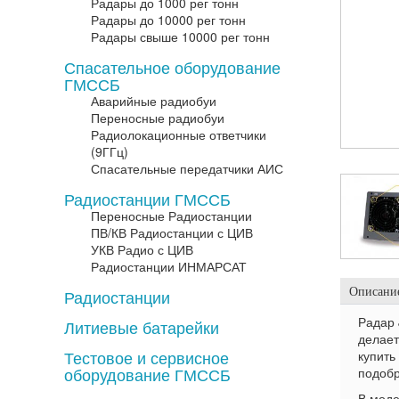
Радары до 1000 рег тонн
Радары до 10000 рег тонн
Радары свыше 10000 рег тонн
Спасательное оборудование
ГМССБ
Аварийные радиобуи
Переносные радиобуи
Радиолокационные ответчики
(9ГГц)
Спасательные передатчики АИС
Радиостанции ГМССБ
Переносные Радиостанции
ПВ/КВ Радиостанции с ЦИВ
УКВ Радио с ЦИВ
Радиостанции ИНМАРСАТ
Описание
Радиостанции
Радар 
Литиевые батарейки
делает
Тестовое и сервисное
купить
оборудование ГМССБ
подобр
В моде