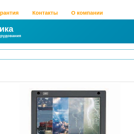
арантия
Контакты
О компании
ика
орудования