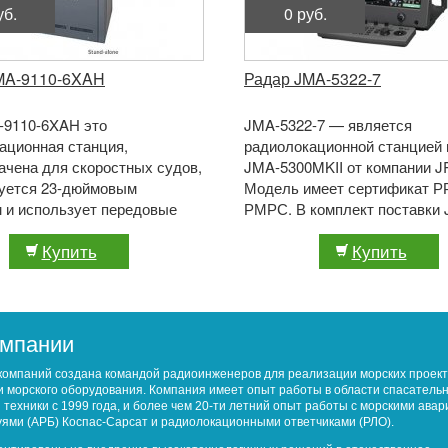
уб.
0 руб.
MA-9110-6XAH
Радар JMA-5322-7
9110-6XAH это
JMA-5322-7 — является
ационная станция,
радиолокационной станцией 
ачена для скоростных судов,
JMA-5300MKII от компании J
уется 23-дюймовым
Модель имеет сертификат Р
 и использует передовые
РМРС. В комплект поставки
ии отрасли, благодаря чему,
5322-7 входит семифутовая 
Купить
Купить
вает наибольшу ...
дисплей ...
омпании
компаний создана командой радиоинженеров для реализации морских проект
 морского оборудования. Компания имеет опыт работы в области спасатель
 техники с 1999 года, и более чем 20-ти летний опыт работы с морскими ава
ями (АРБ) Коспас-Сарсат и радиолокационными ответчиками (РЛО).