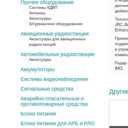
Прочее оборудование
данные
Системы КДВП
дюймо
Антенны
Аксессуары
Технол
Штурманское оборудование
JRC JM
Enhanc
Авиационные радиостанции
Приемн
Аксессуары для авиационных
подавл
радиостанций
в упра
Автомобильные радиостанции
клавиш
Аксессуары
Радар 
Аккумуляторы
IMO.
Системы видеонаблюдения
Сигнальные средства
Другие
Аварийно-спасательные и
противопожарные средства
Блоки питания
Блоки питания для АРБ и РЛО