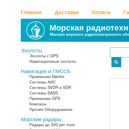
Главная
Доставка
Оплата
Г
Морская радиотехн
Магазин морского радиоэлектронного об
Эхолоты
Эхолоты с GPS
Навигационные эхолоты
Навигация и ГМССБ
Приемники Navtex
Системы АИС
Системы SVDR и VDR
Системы SASS
Приемники GPS
Компасы
Прочее Оборудование
Морские радары
Радары до 300 рег тонн