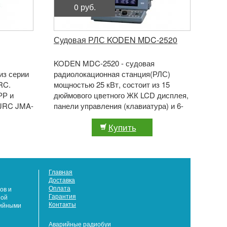
0 руб.
Судовая РЛС KODEN MDC-2520
KODEN MDC-2520 - судовая
из серии
радиолокационная станция(РЛС)
RC.
мощностью 25 кВт, состоит из 15
РР и
дюймового цветного ЖК LCD дисплея,
 JRC JMA-
панели управления (клавиатура) и 6-
антенна и
ти или 9-ти футовой антенны
Купить
открытого типа. ...
Главная
Доставка
Оплата
ов и
Гарантия
ной
Контакты
рийными
Аварийные радиобуи