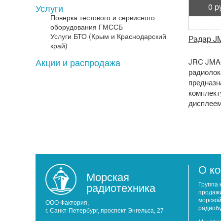
0 р
Услуги
Поверка тестового и сервисного
оборудования ГМССБ
Услуги БТО (Крым и Краснодарский
Радар J
край)
Акции и распродажа
JRC JMA-
радиолок
предназн
комплект
дисплеем
технолог
обеспечи
О к
Морская
радиотехника
Группа 
продажи
морской
ООО Фактория,
радиобу
г. Санкт-Петербург, проспект Энгельса, 27