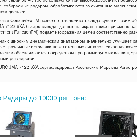
, собираемые радаром, обрабатываются за считанные миллисекунд
вом дисплее.
огия ConstaviewTM позволяет отслеживать следа судов и, таким об
A-7122-6XA быстро выводит данные на экран, также при смене нап
ement FunctionTM) подает изображения целей соответственно раз
ик с широким динамическим диапазоном значительно улучшает ра
яет различные источники нежелательных сигналов, сохраняя каче
влении обеспечивается посредством программируемых клавиш, эр
ами регулировки.
JRC JMA-7122-6XA сертифицирован Российским Морским Регистром
 Радары до 10000 рег тонн: