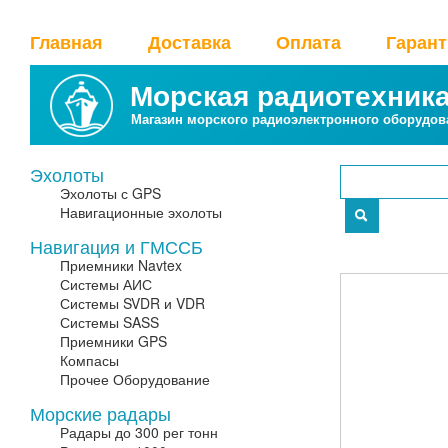
Главная
Доставка
Оплата
Гаран
Морская радиотехник
Магазин морского радиоэлектронного оборудов
Эхолоты
Эхолоты с GPS
Навигационные эхолоты
Навигация и ГМССБ
Приемники Navtex
Системы АИС
Системы SVDR и VDR
Системы SASS
Приемники GPS
Компасы
Прочее Оборудование
Морские радары
Радары до 300 рег тонн