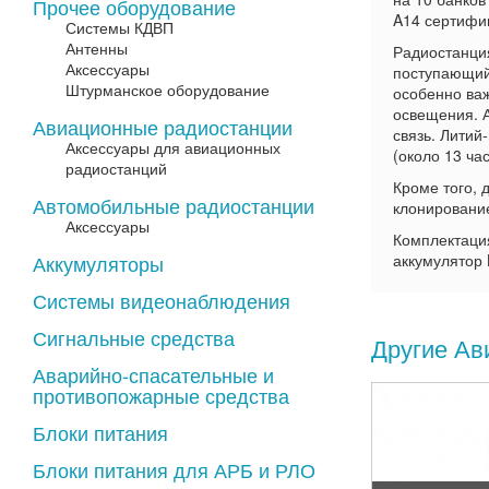
Прочее оборудование
A14 сертифиц
Системы КДВП
Антенны
Радиостанци
Аксессуары
поступающий 
Штурманское оборудование
особенно важ
освещения. А
Авиационные радиостанции
связь. Литий
Аксессуары для авиационных
(около 13 час
радиостанций
Кроме того, 
Автомобильные радиостанции
клонировани
Аксессуары
Комплектация
Аккумуляторы
аккумулятор 
Системы видеонаблюдения
Сигнальные средства
Другие Ав
Аварийно-спасательные и
противопожарные средства
Блоки питания
Блоки питания для АРБ и РЛО