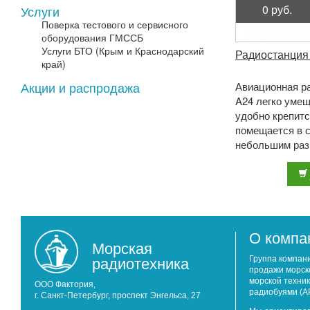
0 руб.
Услуги
Поверка тестового и сервисного
оборудования ГМССБ
Услуги БТО (Крым и Краснодарский
Радиостанция 
край)
Акции и распродажа
Авиационная ра
A24 легко умещ
удобно крепитс
помещается в с
небольшим разм
мм. Водостойко
соответству ...
О компа
Морская
радиотехника
Группа компан
продажи морск
морской техник
ООО Фактория,
радиобуями (А
г. Санкт-Петербург, проспект Энгельса, 27