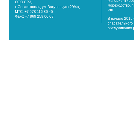
Мы ориентиров
ООО СРЗ,
мореходство, 
г. Севастополь, ул. Вакуленчука 29/4а,
РФ.
МТС: +7 978 116 86 45
Факс: +7 869 259 00 08
В начале 2015 
спасательного 
обслуживания 