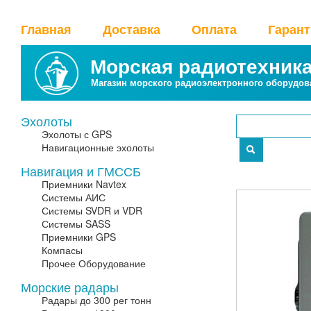
Главная
Доставка
Оплата
Гаран
Морская радиотехник
Магазин морского радиоэлектронного оборудов
Эхолоты
Эхолоты с GPS
Навигационные эхолоты
Навигация и ГМССБ
Приемники Navtex
Системы АИС
Системы SVDR и VDR
Системы SASS
Приемники GPS
Компасы
Прочее Оборудование
Морские радары
Радары до 300 рег тонн