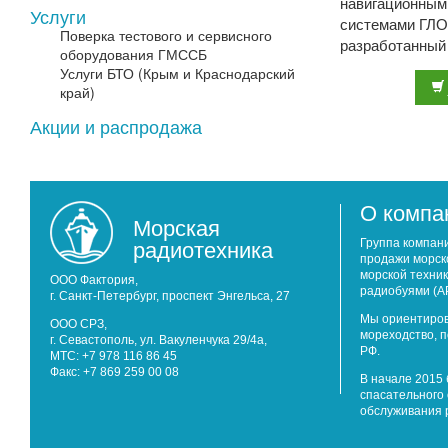
навигационным
Услуги
системами ГЛ
Поверка тестового и сервисного
разработанный
оборудования ГМССБ
судах всех тип
Услуги БТО (Крым и Краснодарский
спроэктирован э
край)
Акции и распродажа
О компа
Морская
радиотехника
Группа компан
продажи морск
морской техник
ООО Фактория,
радиобуями (А
г. Санкт-Петербург, проспект Энгельса, 27
Мы ориентиров
ООО СРЗ,
мореходство, 
г. Севастополь, ул. Вакуленчука 29/4а,
РФ.
МТС: +7 978 116 86 45
Факс: +7 869 259 00 08
В начале 2015 
спасательного 
обслуживания 