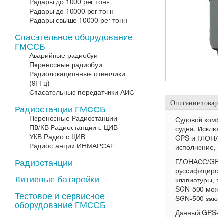
Радары до 1000 рег тонн
Радары до 10000 рег тонн
Радары свыше 10000 рег тонн
Спасательное оборудование
ГМССБ
Аварийные радиобуи
Переносные радиобуи
Радиолокационные ответчики
(9ГГц)
Спасательные передатчики АИС
Описание товар
Радиостанции ГМССБ
Переносные Радиостанции
Судовой ком
ПВ/КВ Радиостанции с ЦИВ
судна. Исклю
УКВ Радио с ЦИВ
GPS и ГЛОНА
Радиостанции ИНМАРСАТ
исполнение, 
Радиостанции
ГЛОНАСС/GPS
руссифициро
Литиевые батарейки
клавиатуры,
SGN-500 мож
Тестовое и сервисное
SGN-500 зак
оборудование ГМССБ
Данный GPS-